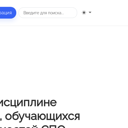
рация
дисциплине
в, обучающихся