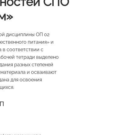
ьностей СПО
зм»
ной дисциплины ОП 02
ественного питания» и
 в соответствии с
абочей тетради выделено
дания разных степеней
 материала и осваивают
дана для освоения
щихся.
п