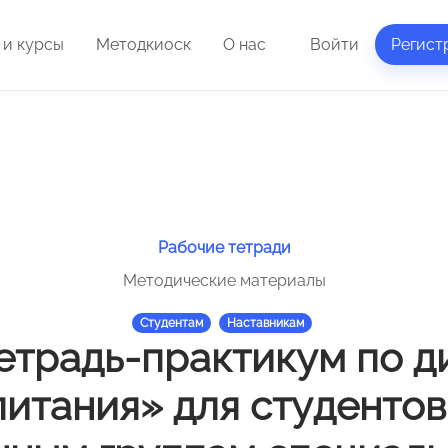
 и курсы
Методкиоск
О нас
Войти
Регист
Рабочие тетради
Методические материалы
Студентам
Наставникам
етрадь-практикум по 
итания» для студенто