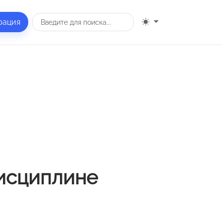
рация
дисциплине