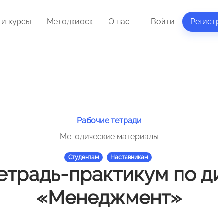
 и курсы
Методкиоск
О нас
Войти
Регист
Рабочие тетради
Методические материалы
Студентам
Наставникам
етрадь-практикум по 
«Менеджмент»