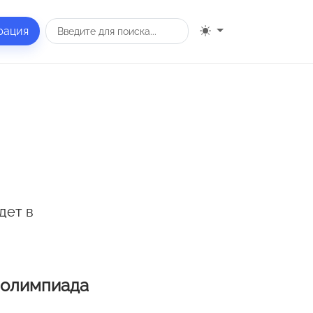
рация
дет в
 олимпиада