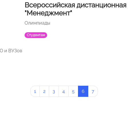
Всероссийская дистанционная
"Менеджмент"
Олимпиады
Студентам
ПО и ВУЗов
1
2
3
4
5
6
7